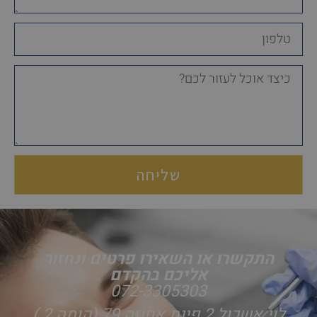
טלפון
mesg
שליחה
התקשרו או השאירו פרטים ונחזור
אליכם בהקדם
072-3305303
לוי אשכול 2 פינת אחוזה 79 (קומה 2 )