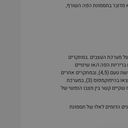
לא מדובר בתסמונת הפה השורף,
 של מערכת העצבים. במחקרים
ריריות הפה ו/או שינויים
במנגנונים במוח. לדוגמא, בחולים מסוימים אובחן סף תחושה גבוה בגירוי לחום וכן שינויים בסף תחושת טעם (4,5), ובמחקרים אחרים
נמצאה צפיפות נמוכה של סיבי עצבים בשכבת ריריות הפה (6). שינויים במנגנונים עצביים במוח נמצאו בהיפוקמפוס (3), במערכת
 השנים הוכח שקיים קשר בין מצבו הנפשי של
חד מסרטן להופעת תסמינים הדומים לאלו של תסמונת