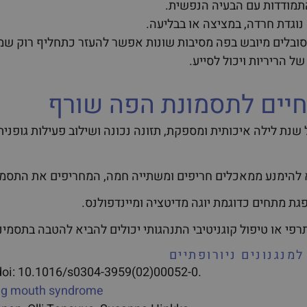
התמודדות עם הבעיה הנפשית.
נוגדת חרדה, במציצה או בבליעה.
סובלים מיובש בפה מסיבות שונות אפשר להעזר כתחליף רוק שמק
ל הריריות ויכול לסייע.
חיים לתסמונת הפה שורף
שנת לילה איכותית ומספקת, תזונה נכונה ושילוב פעילות גופני
 להימנע ממאכלים חריפים ומשתייה חמה, המחריפים את התסמי
ת מתחים כדוגמת יוגה מדיטציה ומיינדפולנס.
רפי או טיפול קוגניטיבי התנהגותי יכולים להביא להטבה בתסמינ
מנגנונים ניורופתיים
 doi: 10.1016/s0304-3959(02)00052-0.
ing mouth syndrome