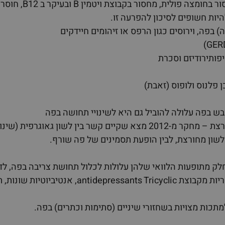
חוסרים תזונתיים כגו
היות חשופים לסיכון להפרעה זו.
) בפה, וירוסים כגון הרפס או זיהומים חיידקים
יפותירודיזם וסכרת
כן פלנוס ולופוס (זאבת)
ובש בפה עלולה להוביל גם היא לשינויי תחושה בפה
לשון גיאורגפית ולשון מחורצת – מחקר מ-2012 מצא שקיים קשר בין ל
 לשון מחורצת, לבין הופעת תסמינים של פה שורף.
לחץ דם, תרופות פסיכיאטריות מקבוצת nts Tricyclic
מתכות מצויות בשחזורי שיניים (סתימות וכתרים) בפה.