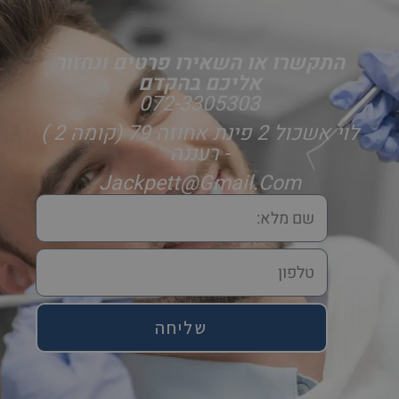
התקשרו או השאירו פרטים ונחזור
אליכם בהקדם
072-3305303
לוי אשכול 2 פינת אחוזה 79 (קומה 2 )
- רעננה
Jackpett@gmail.com
שליחה